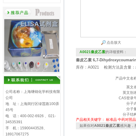
点击放大
A0021秦皮乙素
的详细资料：
秦皮乙素 6,7-Dihydroxycoumari
库存：A0021 检测方法及含量：
产品中文名
英文
公司名称：上海继锦化学科技有限
英文别
公司
CAS登录
分子
地 址：上海闵行区绿莲路100弄
分子
45号
分子结
电 话：400-002-6926 、021-
产品相关关键字：
标准品
中药对照品
34535391
如果你对
A0021秦皮乙素
感兴趣，
手 机：15900443528、
18917067275