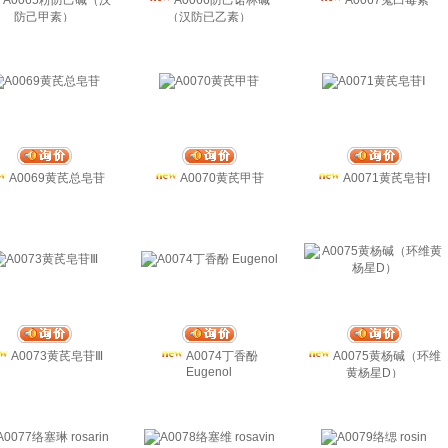
A0065粉防己碱（汉
A0066防己诺林碱
A0067鬼臼毒素
防己甲素）
（汉防已乙素）
A0069黄芪总皂苷
A0070黄芪甲苷
A0071黄芪皂苷Ⅰ
A0073黄芪皂苷Ⅲ
A0074丁香酚
A0075黄杨碱（环维
Eugenol
黄杨星D）