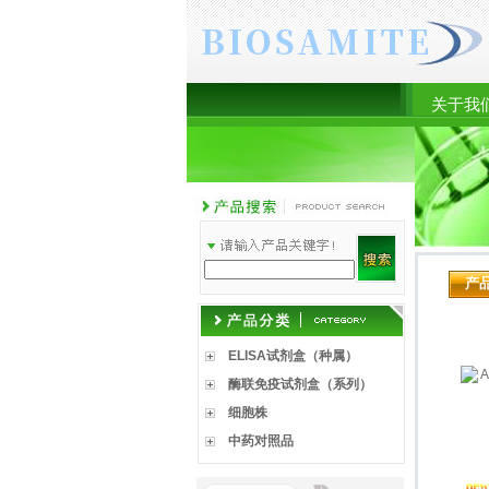
关于我
产
ELISA试剂盒（种属）
酶联免疫试剂盒（系列）
细胞株
中药对照品