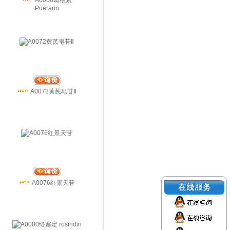
A0068葛根素
Puerarin
A0072黄芪皂苷Ⅱ
A0076红景天苷