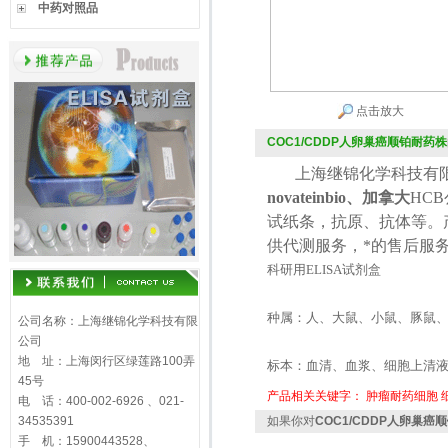
中药对照品
点击放大
COC1/CDDP人卵巢癌顺铂耐药株
上海继锦化学科技有限
novateinbio、加拿大
HCB
试纸条，抗原、抗体等。
供代测服务，*的售后服
科研用
ELISA
试剂盒
种属：人、大鼠、小鼠、豚鼠
公司名称：上海继锦化学科技有限
公司
地 址：上海闵行区绿莲路100弄
标本：血清、血浆、细胞上清
45号
产品相关关键字：
肿瘤耐药细胞
电 话：400-002-6926 、021-
34535391
如果你对
COC1/CDDP人卵巢癌
手 机：15900443528、