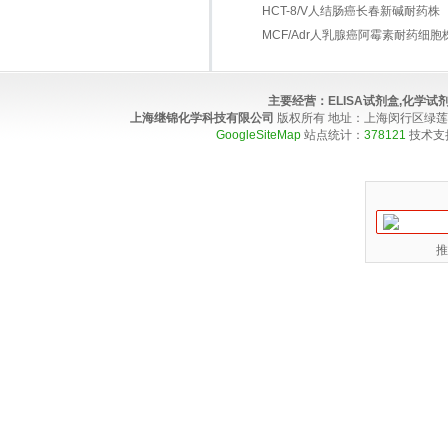
HCT-8/V人结肠癌长春新碱耐药株
MCF/Adr人乳腺癌阿霉素耐药细胞
主要经营：
ELISA试剂盒,化学
上海继锦化学科技有限公司
版权所有 地址：上海闵行区绿莲路100弄4
GoogleSiteMap
站点统计：
378121
技术支
推