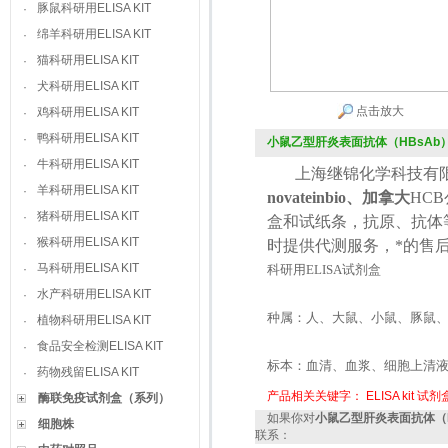
豚鼠科研用ELISA KIT
·
绵羊科研用ELISA KIT
·
猫科研用ELISA KIT
·
犬科研用ELISA KIT
·
点击放大
鸡科研用ELISA KIT
·
鸭科研用ELISA KIT
·
小鼠乙型肝炎表面抗体（HBsAb）-IgM
牛科研用ELISA KIT
·
上海继锦化学科技有限
羊科研用ELISA KIT
·
novateinbio、加拿大
HCB
猪科研用ELISA KIT
·
盒和试纸条，抗原、抗体
猴科研用ELISA KIT
·
时提供代测服务，*的售
马科研用ELISA KIT
·
科研用
ELISA
试剂盒
水产科研用ELISA KIT
·
种属：人、大鼠、小鼠、豚鼠
植物科研用ELISA KIT
·
食品安全检测ELISA KIT
·
标本：血清、血浆、细胞上清
药物残留ELISA KIT
·
产品相关关键字：
ELISA kit
试剂
酶联免疫试剂盒（系列）
如果你对
小鼠乙型肝炎表面抗体（HBsA
细胞株
联系：