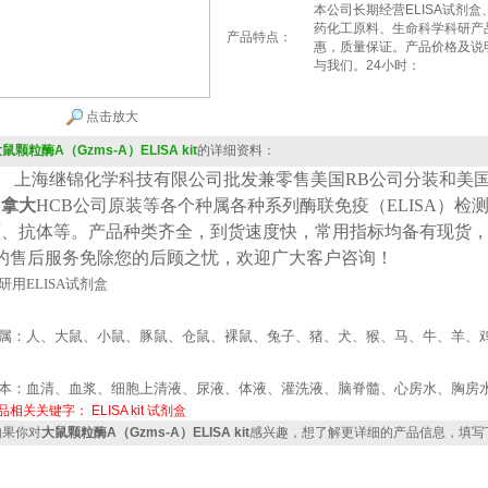
本公司长期经营ELISA试剂
药化工原料、生命科学科研产
产品特点：
惠，质量保证。产品价格及说
与我们。24小时：
点击放大
鼠颗粒酶A（Gzms-A）ELISA kit
的详细资料：
上海继锦化学科技有限公司批发兼零售美国
RB公司
分装
和美
加拿大
HCB
公司原装等各个种属各种系列酶联免疫（
ELISA
）检
原、抗体等。产品种类齐全，到货速度快，常用指标均备有现货
*的售后服务免除您的后顾之忧，欢迎广大客户咨询！
研用
ELISA
试剂盒
属：人、大鼠、小鼠、豚鼠、仓鼠、裸鼠、兔子、猪、犬、猴、马、牛、羊、
本：血清、血浆、细胞上清液、尿液、体液、灌洗液、脑脊髓、心房水、胸房
品相关关键字：
ELISA kit
试剂盒
果你对
大鼠颗粒酶A（Gzms-A）ELISA kit
感兴趣，想了解更详细的产品信息，填写