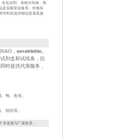
盒、生化试剂、有机中间体、医
品及实验室设备等。价格实
明书和其他详细信息请直接
国
R&D
，
novateinbio、
测试剂盒和试纸条，抗
，同时提供代测服务，
鸡、鸭、鱼等。
水、组织等。
下表直接与厂家联系：