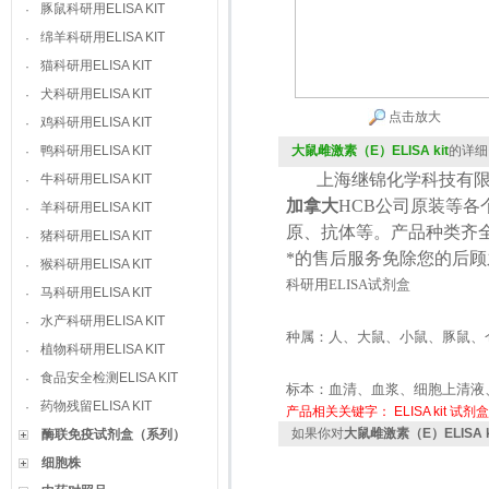
豚鼠科研用ELISA KIT
·
绵羊科研用ELISA KIT
·
猫科研用ELISA KIT
·
犬科研用ELISA KIT
·
点击放大
鸡科研用ELISA KIT
·
鸭科研用ELISA KIT
大鼠雌激素（E）ELISA kit
的详细
·
上海继锦化学科技有限
牛科研用ELISA KIT
·
加拿大
HCB
公司原装等各
羊科研用ELISA KIT
·
原、抗体等。产品种类齐
猪科研用ELISA KIT
·
*的售后服务免除您的后
猴科研用ELISA KIT
·
科研用
ELISA
试剂盒
马科研用ELISA KIT
·
水产科研用ELISA KIT
·
种属：人、大鼠、小鼠、豚鼠、
植物科研用ELISA KIT
·
食品安全检测ELISA KIT
·
标本：血清、血浆、细胞上清液
药物残留ELISA KIT
·
产品相关关键字：
ELISA kit
试剂盒
如果你对
大鼠雌激素（E）ELISA k
酶联免疫试剂盒（系列）
细胞株