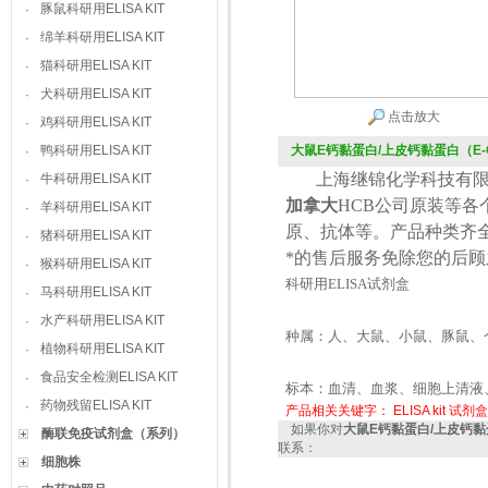
豚鼠科研用ELISA KIT
·
绵羊科研用ELISA KIT
·
猫科研用ELISA KIT
·
犬科研用ELISA KIT
·
点击放大
鸡科研用ELISA KIT
·
鸭科研用ELISA KIT
大鼠E钙黏蛋白/上皮钙黏蛋白（E-Cad
·
上海继锦化学科技有限
牛科研用ELISA KIT
·
加拿大
HCB
公司原装等各
羊科研用ELISA KIT
·
原、抗体等。产品种类齐
猪科研用ELISA KIT
·
*的售后服务免除您的后
猴科研用ELISA KIT
·
科研用
ELISA
试剂盒
马科研用ELISA KIT
·
水产科研用ELISA KIT
·
种属：人、大鼠、小鼠、豚鼠、
植物科研用ELISA KIT
·
食品安全检测ELISA KIT
·
标本：血清、血浆、细胞上清液
药物残留ELISA KIT
·
产品相关关键字：
ELISA kit
试剂盒
如果你对
大鼠E钙黏蛋白/上皮钙黏蛋白（
酶联免疫试剂盒（系列）
联系：
细胞株