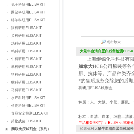
兔子科研用ELISA KIT
·
豚鼠科研用ELISA KIT
·
绵羊科研用ELISA KIT
·
猫科研用ELISA KIT
·
犬科研用ELISA KIT
·
点击放大
鸡科研用ELISA KIT
·
鸭科研用ELISA KIT
大鼠牛血清白蛋白残留检测ELISA K
·
上海继锦化学科技有限
牛科研用ELISA KIT
·
加拿大
HCB
公司原装等各
羊科研用ELISA KIT
·
原、抗体等。产品种类齐
猪科研用ELISA KIT
·
*的售后服务免除您的后
猴科研用ELISA KIT
·
科研用
ELISA
试剂盒
马科研用ELISA KIT
·
水产科研用ELISA KIT
·
种属：人、大鼠、小鼠、豚鼠、
植物科研用ELISA KIT
·
食品安全检测ELISA KIT
·
标本：血清、血浆、细胞上清液
药物残留ELISA KIT
·
产品相关关键字：
ELISA kit
试剂盒
如果你对
大鼠牛血清白蛋白残留检测EL
酶联免疫试剂盒（系列）