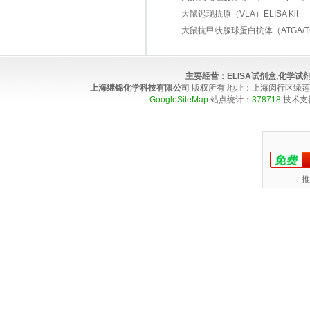
大鼠迟现抗原（VLA）ELISA Kit
大鼠抗甲状腺球蛋白抗体（ATGA/TGAB
主要经营：
ELISA试剂盒,化学
上海继锦化学科技有限公司
版权所有 地址：上海闵行区绿莲路100弄4
GoogleSiteMap
站点统计：
378718
技术支
推