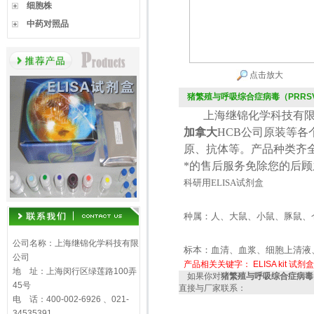
细胞株
中药对照品
点击放大
猪繁殖与呼吸综合症病毒（PRRSV
上海继锦化学科技有限
加拿大
HCB
公司原装等各
原、抗体等。产品种类齐
*的售后服务免除您的后
科研用
ELISA
试剂盒
种属：人、大鼠、小鼠、豚鼠、
公司名称：上海继锦化学科技有限
标本：血清、血浆、细胞上清液
公司
产品相关关键字：
ELISA kit
试剂盒
地 址：上海闵行区绿莲路100弄
如果你对
猪繁殖与呼吸综合症病毒（
45号
直接与厂家联系：
电 话：400-002-6926 、021-
34535391