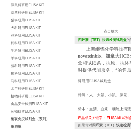
豚鼠科研用ELISA KIT
·
绵羊科研用ELISA KIT
·
猫科研用ELISA KIT
·
犬科研用ELISA KIT
·
点击放大
鸡科研用ELISA KIT
·
四环素（TET）快速检测试剂盒
的
鸭科研用ELISA KIT
·
上海继锦化学科技有限
牛科研用ELISA KIT
·
novateinbio、加拿大
HCB
羊科研用ELISA KIT
·
盒和试纸条，抗原、抗体
猪科研用ELISA KIT
·
时提供代测服务，*的售
猴科研用ELISA KIT
·
科研用
ELISA
试剂盒
马科研用ELISA KIT
·
水产科研用ELISA KIT
·
种属：人、大鼠、小鼠、豚鼠
植物科研用ELISA KIT
·
食品安全检测ELISA KIT
·
标本：血清、血浆、细胞上清
药物残留ELISA KIT
·
产品相关关键字：
ELISA kit
试剂
酶联免疫试剂盒（系列）
如果你对
四环素（TET）快速检测
细胞株