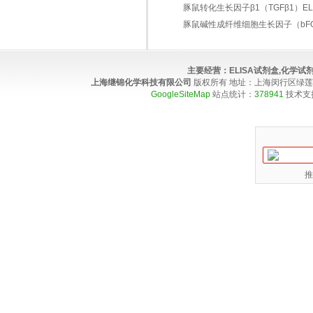
豚鼠转化生长因子β1（TGFβ1）ELIS
豚鼠碱性成纤维细胞生长因子（bFGF）E
主要经营：
ELISA试剂盒,化学
上海继锦化学科技有限公司
版权所有 地址：上海闵行区绿莲路100弄4
GoogleSiteMap
站点统计：
378941
技术支
推