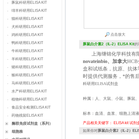
豚鼠科研用ELISA KIT
·
绵羊科研用ELISA KIT
·
猫科研用ELISA KIT
·
犬科研用ELISA KIT
·
点击放大
鸡科研用ELISA KIT
·
鸭科研用ELISA KIT
·
豚鼠白介素2（IL-2）ELISA Kit
的
牛科研用ELISA KIT
·
上海继锦化学科技有限
羊科研用ELISA KIT
·
novateinbio、加拿大
HCB
猪科研用ELISA KIT
·
盒和试纸条，抗原、抗体
猴科研用ELISA KIT
·
时提供代测服务，*的售
马科研用ELISA KIT
·
科研用
ELISA
试剂盒
水产科研用ELISA KIT
·
种属：人、大鼠、小鼠、豚鼠
植物科研用ELISA KIT
·
食品安全检测ELISA KIT
·
标本：血清、血浆、细胞上清
药物残留ELISA KIT
·
产品相关关键字：
ELISA kit
试剂
酶联免疫试剂盒（系列）
如果你对
豚鼠白介素2（IL-2）ELIS
细胞株