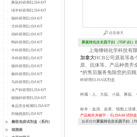
豚鼠科研用ELISA KIT
·
绵羊科研用ELISA KIT
·
猫科研用ELISA KIT
·
犬科研用ELISA KIT
·
点击放大
鸡科研用ELISA KIT
·
鸭科研用ELISA KIT
豚鼠转化生长因子β1（TGF-β1）ELI
·
上海继锦化学科技有限
牛科研用ELISA KIT
·
加拿大
HCB
公司原装等各
羊科研用ELISA KIT
·
原、抗体等。产品种类齐
猪科研用ELISA KIT
·
*的售后服务免除您的后
猴科研用ELISA KIT
·
科研用
ELISA
试剂盒
马科研用ELISA KIT
·
水产科研用ELISA KIT
·
种属：人、大鼠、小鼠、豚鼠、
植物科研用ELISA KIT
·
食品安全检测ELISA KIT
·
标本：血清、血浆、细胞上清液
药物残留ELISA KIT
·
产品相关关键字：
ELISA kit
试剂盒
如果你对
豚鼠转化生长因子β1（TGF-
酶联免疫试剂盒（系列）
细胞株