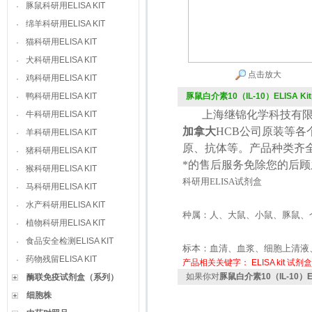
豚鼠科研用ELISA KIT
·
绵羊科研用ELISA KIT
·
猫科研用ELISA KIT
·
犬科研用ELISA KIT
·
点击放大
鸡科研用ELISA KIT
·
鸭科研用ELISA KIT
豚鼠白介素10（IL-10）ELISA Kit
·
上海继锦化学科技有限
牛科研用ELISA KIT
·
加拿大
HCB
公司原装等各
羊科研用ELISA KIT
·
原、抗体等。产品种类齐
猪科研用ELISA KIT
·
*的售后服务免除您的后
猴科研用ELISA KIT
·
科研用
ELISA
试剂盒
马科研用ELISA KIT
·
水产科研用ELISA KIT
·
种属：人、大鼠、小鼠、豚鼠、
植物科研用ELISA KIT
·
食品安全检测ELISA KIT
·
标本：血清、血浆、细胞上清液
药物残留ELISA KIT
·
产品相关关键字：
ELISA kit
试剂盒
如果你对
豚鼠白介素10（IL-10）EL
酶联免疫试剂盒（系列）
细胞株