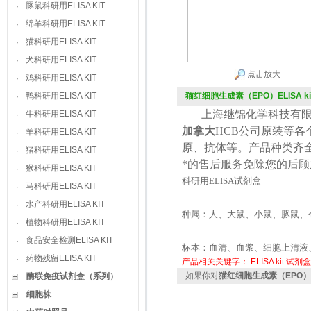
豚鼠科研用ELISA KIT
·
绵羊科研用ELISA KIT
·
猫科研用ELISA KIT
·
犬科研用ELISA KIT
·
点击放大
鸡科研用ELISA KIT
·
鸭科研用ELISA KIT
猫红细胞生成素（EPO）ELISA ki
·
上海继锦化学科技有限
牛科研用ELISA KIT
·
加拿大
HCB
公司原装等各
羊科研用ELISA KIT
·
原、抗体等。产品种类齐
猪科研用ELISA KIT
·
*的售后服务免除您的后
猴科研用ELISA KIT
·
科研用
ELISA
试剂盒
马科研用ELISA KIT
·
水产科研用ELISA KIT
·
种属：人、大鼠、小鼠、豚鼠、
植物科研用ELISA KIT
·
食品安全检测ELISA KIT
·
标本：血清、血浆、细胞上清液
药物残留ELISA KIT
·
产品相关关键字：
ELISA kit
试剂盒
如果你对
猫红细胞生成素（EPO）ELI
酶联免疫试剂盒（系列）
细胞株