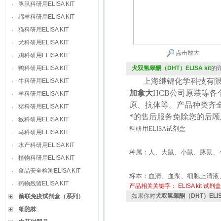
豚鼠科研用ELISA KIT
·
绵羊科研用ELISA KIT
·
猫科研用ELISA KIT
·
犬科研用ELISA KIT
·
点击放大
鸡科研用ELISA KIT
·
鸭科研用ELISA KIT
犬双氢睾酮（DHT）ELISA kit
的
·
上海继锦化学科技有限
牛科研用ELISA KIT
·
加拿大
HCB
公司原装等各
羊科研用ELISA KIT
·
原、抗体等。产品种类齐
猪科研用ELISA KIT
·
*的售后服务免除您的后
猴科研用ELISA KIT
·
科研用
ELISA
试剂盒
马科研用ELISA KIT
·
水产科研用ELISA KIT
·
种属：人、大鼠、小鼠、豚鼠、
植物科研用ELISA KIT
·
食品安全检测ELISA KIT
·
标本：血清、血浆、细胞上清液
药物残留ELISA KIT
·
产品相关关键字：
ELISA kit
试剂盒
如果你对
犬双氢睾酮（DHT）ELISA
酶联免疫试剂盒（系列）
细胞株