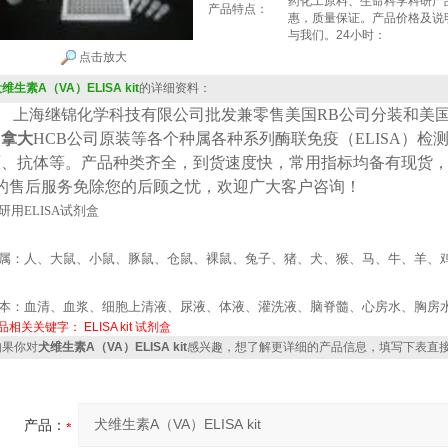
药化工原料、生命科学科研产
产品特点：
惠，质量保证。产品价格及说
与我们。24小时：
点击放大
维生素A（VA）ELISA kit
的详细资料：
上海继锦化学科技有限公司批发兼零售美国
RB公司
分装
和美
加拿大
HCB
公司原装等各个种属各种系列酶联免疫（
ELISA
）检
原、抗体等。产品种类齐全，到货速度快，常用指标均备有现货
*的售后服务免除您的后顾之忧，欢迎广大客户咨询！
研用
ELISA
试剂盒
属：人、大鼠、小鼠、豚鼠、仓鼠、裸鼠、兔子、猪、犬、猴、马、牛、羊、
本：血清、血浆、细胞上清液、尿液、体液、灌洗液、脑脊髓、心房水、胸房
品相关关键字：
ELISA kit
试剂盒
果你对
犬维生素A（VA）ELISA kit
感兴趣，想了解更详细的产品信息，填写下表直
产品：