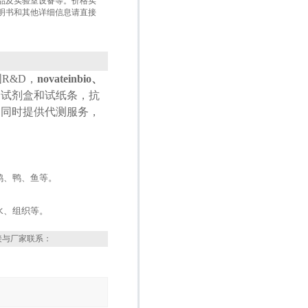
品及实验室设备等。价格实
明书和其他详细信息请直接
国
R&D
，
novateinbio、
测试剂盒和试纸条，抗
，同时提供代测服务，
鸡、鸭、鱼等。
水、组织等。
接与厂家联系：