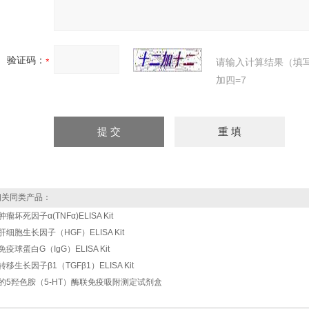
验证码：
请输入计算结果（填
加四=7
关同类产品：
肿瘤坏死因子α(TNFα)ELISA Kit
肝细胞生长因子（HGF）ELISA Kit
免疫球蛋白G（IgG）ELISA Kit
转移生长因子β1（TGFβ1）ELISA Kit
的5羟色胺（5-HT）酶联免疫吸附测定试剂盒