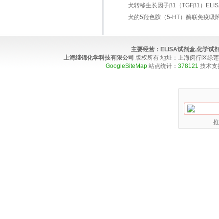
犬转移生长因子β1（TGFβ1）ELISA 
犬的5羟色胺（5-HT）酶联免疫吸
主要经营：
ELISA试剂盒,化学
上海继锦化学科技有限公司
版权所有 地址：上海闵行区绿莲路100弄4
GoogleSiteMap
站点统计：
378121
技术支
推