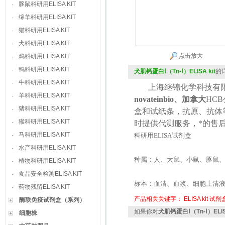
豚鼠科研用ELISA KIT
·
绵羊科研用ELISA KIT
·
猫科研用ELISA KIT
·
犬科研用ELISA KIT
·
点击放大
鸡科研用ELISA KIT
·
鸭科研用ELISA KIT
·
犬肌钙蛋白Ⅰ（Tn-Ⅰ）ELISA kit
的
牛科研用ELISA KIT
·
上海继锦化学科技有限
羊科研用ELISA KIT
·
novateinbio、加拿大
HCB
猪科研用ELISA KIT
·
盒和试纸条，抗原、抗体
猴科研用ELISA KIT
·
时提供代测服务，*的售
马科研用ELISA KIT
·
科研用
ELISA
试剂盒
水产科研用ELISA KIT
·
种属：人、大鼠、小鼠、豚鼠
植物科研用ELISA KIT
·
食品安全检测ELISA KIT
·
标本：血清、血浆、细胞上清
药物残留ELISA KIT
·
产品相关关键字：
ELISA kit
试剂
酶联免疫试剂盒（系列）
如果你对
犬肌钙蛋白Ⅰ（Tn-Ⅰ）ELISA
细胞株