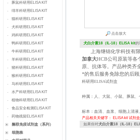
豚鼠科研用ELISA KIT
·
绵羊科研用ELISA KIT
·
猫科研用ELISA KIT
·
犬科研用ELISA KIT
·
点击放大
鸡科研用ELISA KIT
·
鸭科研用ELISA KIT
犬白介素18（IL-18）ELISA kit
的
·
上海继锦化学科技有限
牛科研用ELISA KIT
·
加拿大
HCB
公司原装等各
羊科研用ELISA KIT
·
原、抗体等。产品种类齐
猪科研用ELISA KIT
·
*的售后服务免除您的后
猴科研用ELISA KIT
·
科研用
ELISA
试剂盒
马科研用ELISA KIT
·
水产科研用ELISA KIT
·
种属：人、大鼠、小鼠、豚鼠、
植物科研用ELISA KIT
·
食品安全检测ELISA KIT
·
标本：血清、血浆、细胞上清液
药物残留ELISA KIT
·
产品相关关键字：
ELISA kit
试剂盒
如果你对
犬白介素18（IL-18）ELIS
酶联免疫试剂盒（系列）
细胞株