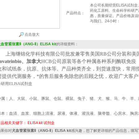
本公司长期经营ELISA试剂
药化工原料、生命科学科研产
产品特点：
惠，质量保证。产品价格及说
与我们。24小时：
点击放大
血管紧张素Ⅱ（ANG-Ⅱ）ELISA kit
的详细资料：
上海继锦化学科技有限公司批发兼零售美国
RB公司
分装
和美
ovateinbio、加拿大
HCB
公司原装等各个种属各种系列酶联免疫
盒和试纸条，抗原、抗体等。产品种类齐全，到货速度快，常用
时提供代测服务，*的售后服务免除您的后顾之忧，欢迎广大客户
科研用
ELISA
试剂盒
种属：人、大鼠、小鼠、豚鼠、仓鼠、裸鼠、兔子、猪、犬、猴、马、牛、羊、
标本：血清、血浆、细胞上清液、尿液、体液、灌洗液、脑脊髓、心房水、胸房
产品相关关键字：
ELISA kit
试剂盒
果你对
犬血管紧张素Ⅱ（ANG-Ⅱ）ELISA kit
感兴趣，想了解更详细的产品信息，填写