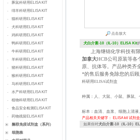
豚鼠科研用ELISA KIT
·
绵羊科研用ELISA KIT
·
猫科研用ELISA KIT
·
犬科研用ELISA KIT
·
点击放大
鸡科研用ELISA KIT
·
鸭科研用ELISA KIT
犬白介素-10（IL-10）ELISA Kit
·
上海继锦化学科技有限
牛科研用ELISA KIT
·
加拿大
HCB
公司原装等各
羊科研用ELISA KIT
·
原、抗体等。产品种类齐
猪科研用ELISA KIT
·
*的售后服务免除您的后
猴科研用ELISA KIT
·
科研用
ELISA
试剂盒
马科研用ELISA KIT
·
水产科研用ELISA KIT
·
种属：人、大鼠、小鼠、豚鼠、
植物科研用ELISA KIT
·
食品安全检测ELISA KIT
·
标本：血清、血浆、细胞上清液
药物残留ELISA KIT
·
产品相关关键字：
ELISA kit
试剂盒
如果你对
犬白介素-10（IL-10）ELI
酶联免疫试剂盒（系列）
细胞株