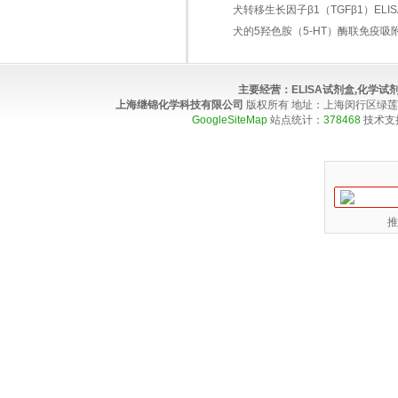
犬转移生长因子β1（TGFβ1）ELISA 
犬的5羟色胺（5-HT）酶联免疫吸
主要经营：
ELISA试剂盒,化学
上海继锦化学科技有限公司
版权所有 地址：上海闵行区绿莲路100弄4
GoogleSiteMap
站点统计：
378468
技术支
推