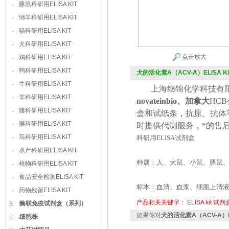
豚鼠科研用ELISA KIT
·
绵羊科研用ELISA KIT
·
猫科研用ELISA KIT
·
犬科研用ELISA KIT
·
点击放大
鸡科研用ELISA KIT
·
鸭科研用ELISA KIT
·
犬的活化素A（ACV-A）ELISA Ki
牛科研用ELISA KIT
·
上海继锦化学科技有限
羊科研用ELISA KIT
·
novateinbio、加拿大
HCB
猪科研用ELISA KIT
·
盒和试纸条，抗原、抗体
猴科研用ELISA KIT
·
时提供代测服务，*的售
马科研用ELISA KIT
·
科研用
ELISA
试剂盒
水产科研用ELISA KIT
·
种属：人、大鼠、小鼠、豚鼠
植物科研用ELISA KIT
·
食品安全检测ELISA KIT
·
标本：血清、血浆、细胞上清
药物残留ELISA KIT
·
产品相关关键字：
ELISA kit
试剂
酶联免疫试剂盒（系列）
如果你对
犬的活化素A（ACV-A）EL
细胞株