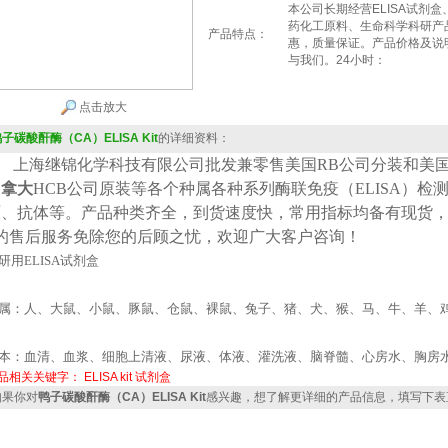
本公司长期经营ELISA试剂
药化工原料、生命科学科研产
产品特点：
惠，质量保证。产品价格及说
与我们。24小时：
点击放大
子碳酸酐酶（CA）ELISA Kit
的详细资料：
上海继锦化学科技有限公司批发兼零售美国
RB公司
分装
和美
加拿大
HCB
公司原装等各个种属各种系列酶联免疫（
ELISA
）检
原、抗体等。产品种类齐全，到货速度快，常用指标均备有现货
*的售后服务免除您的后顾之忧，欢迎广大客户咨询！
研用
ELISA
试剂盒
属：人、大鼠、小鼠、豚鼠、仓鼠、裸鼠、兔子、猪、犬、猴、马、牛、羊、
本：血清、血浆、细胞上清液、尿液、体液、灌洗液、脑脊髓、心房水、胸房
品相关关键字：
ELISA kit
试剂盒
果你对
鸭子碳酸酐酶（CA）ELISA Kit
感兴趣，想了解更详细的产品信息，填写下表