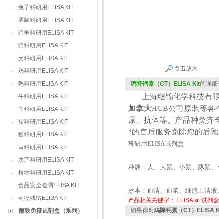
兔子科研用ELISA KIT
·
豚鼠科研用ELISA KIT
·
绵羊科研用ELISA KIT
·
猫科研用ELISA KIT
·
犬科研用ELISA KIT
·
点击放大
鸡科研用ELISA KIT
·
鸭科研用ELISA KIT
鸡降钙素（CT）ELISA Kit
的详细
·
上海继锦化学科技有限
牛科研用ELISA KIT
·
加拿大
HCB
公司原装等各
羊科研用ELISA KIT
·
原、抗体等。产品种类齐
猪科研用ELISA KIT
·
*的售后服务免除您的后
猴科研用ELISA KIT
·
科研用
ELISA
试剂盒
马科研用ELISA KIT
·
水产科研用ELISA KIT
·
种属：人、大鼠、小鼠、豚鼠、
植物科研用ELISA KIT
·
食品安全检测ELISA KIT
·
标本：血清、血浆、细胞上清液
药物残留ELISA KIT
·
产品相关关键字：
ELISA kit
试剂盒
如果你对
鸡降钙素（CT）ELISA K
酶联免疫试剂盒（系列）