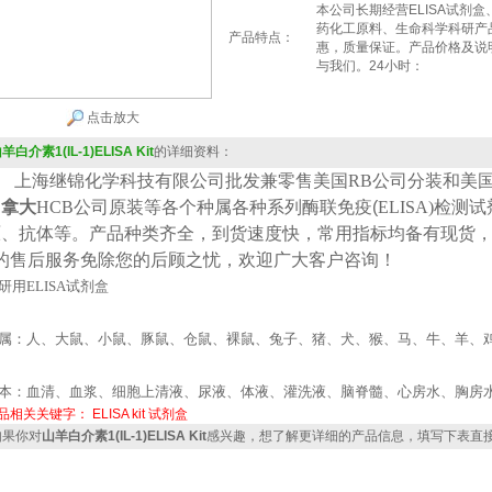
本公司长期经营ELISA试剂
药化工原料、生命科学科研产
产品特点：
惠，质量保证。产品价格及说
与我们。24小时：
点击放大
羊白介素1(IL-1)ELISA Kit
的详细资料：
上海继锦化学科技有限公司批发兼零售美国
RB公司
分装
和美
加拿大
HCB
公司原装等各个种属各种系列酶联免疫(
ELISA
)检测
原、抗体等。产品种类齐全，到货速度快，常用指标均备有现货
*的售后服务免除您的后顾之忧，欢迎广大客户咨询！
研用
ELISA
试剂盒
属：人、大鼠、小鼠、豚鼠、仓鼠、裸鼠、兔子、猪、犬、猴、马、牛、羊、
本：血清、血浆、细胞上清液、尿液、体液、灌洗液、脑脊髓、心房水、胸房
品相关关键字：
ELISA kit
试剂盒
果你对
山羊白介素1(IL-1)ELISA Kit
感兴趣，想了解更详细的产品信息，填写下表直