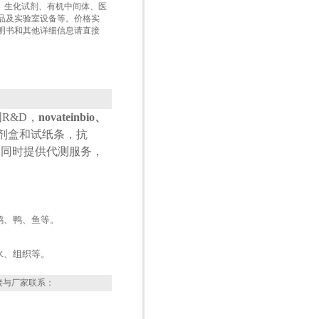
盒、生化试剂、有机中间体、医
品及实验室设备等。价格实
明书和其他详细信息请直接
国
R&D
，
novateinbio、
试剂盒和试纸条，抗
，同时提供代测服务，
鸡、鸭、鱼等。
水、组织等。
接与厂家联系：