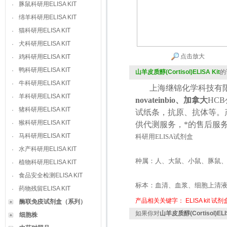
豚鼠科研用ELISA KIT
·
绵羊科研用ELISA KIT
·
猫科研用ELISA KIT
·
犬科研用ELISA KIT
·
点击放大
鸡科研用ELISA KIT
·
鸭科研用ELISA KIT
·
山羊皮质醇(Cortisol)ELISA Kit
的
牛科研用ELISA KIT
·
上海继锦化学科技有限
羊科研用ELISA KIT
·
novateinbio、加拿大
HCB
猪科研用ELISA KIT
·
试纸条，抗原、抗体等。
猴科研用ELISA KIT
·
供代测服务，*的售后服
马科研用ELISA KIT
·
科研用
ELISA
试剂盒
水产科研用ELISA KIT
·
种属：人、大鼠、小鼠、豚鼠
植物科研用ELISA KIT
·
食品安全检测ELISA KIT
·
标本：血清、血浆、细胞上清
药物残留ELISA KIT
·
产品相关关键字：
ELISA kit
试剂
酶联免疫试剂盒（系列）
如果你对
山羊皮质醇(Cortisol)ELIS
细胞株