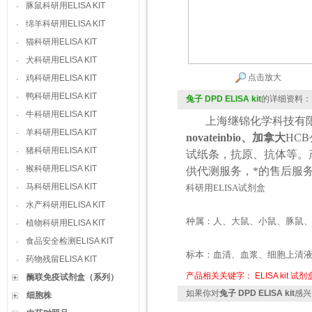
豚鼠科研用ELISA KIT
·
绵羊科研用ELISA KIT
·
猫科研用ELISA KIT
·
犬科研用ELISA KIT
·
点击放大
鸡科研用ELISA KIT
·
鸭科研用ELISA KIT
·
兔子 DPD ELISA kit
的详细资料：
牛科研用ELISA KIT
·
上海继锦化学科技有限
羊科研用ELISA KIT
·
novateinbio、加拿大
HCB
猪科研用ELISA KIT
·
试纸条，抗原、抗体等。
猴科研用ELISA KIT
·
供代测服务，*的售后服
马科研用ELISA KIT
·
科研用
ELISA
试剂盒
水产科研用ELISA KIT
·
种属：人、大鼠、小鼠、豚鼠
植物科研用ELISA KIT
·
食品安全检测ELISA KIT
·
标本：血清、血浆、细胞上清
药物残留ELISA KIT
·
产品相关关键字：
ELISA kit
试剂
酶联免疫试剂盒（系列）
如果你对
兔子 DPD ELISA kit
感兴
细胞株