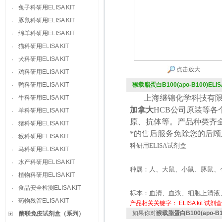
兔子科研用ELISA KIT
·
豚鼠科研用ELISA KIT
·
绵羊科研用ELISA KIT
·
猫科研用ELISA KIT
·
犬科研用ELISA KIT
·
点击放大
鸡科研用ELISA KIT
·
鸭科研用ELISA KIT
猴载脂蛋白B100(apo-B100)ELISA
·
上海继锦化学科技有限
牛科研用ELISA KIT
·
加拿大
HCB
公司原装等各
羊科研用ELISA KIT
·
原、抗体等。产品种类齐
猪科研用ELISA KIT
·
*的售后服务免除您的后
猴科研用ELISA KIT
·
科研用
ELISA
试剂盒
马科研用ELISA KIT
·
水产科研用ELISA KIT
·
种属：人、大鼠、小鼠、豚鼠、
植物科研用ELISA KIT
·
食品安全检测ELISA KIT
·
标本：血清、血浆、细胞上清液
药物残留ELISA KIT
·
产品相关关键字：
ELISA kit
试剂盒
如果你对
猴载脂蛋白B100(apo-B10
酶联免疫试剂盒（系列）