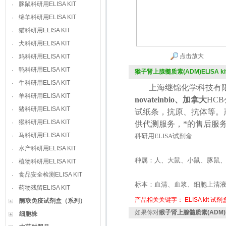
豚鼠科研用ELISA KIT
·
绵羊科研用ELISA KIT
·
猫科研用ELISA KIT
·
犬科研用ELISA KIT
·
点击放大
鸡科研用ELISA KIT
·
鸭科研用ELISA KIT
·
猴子肾上腺髓质素(ADM)ELISA ki
牛科研用ELISA KIT
·
上海继锦化学科技有限
羊科研用ELISA KIT
·
novateinbio、加拿大
HCB
猪科研用ELISA KIT
·
试纸条，抗原、抗体等。
猴科研用ELISA KIT
·
供代测服务，*的售后服
马科研用ELISA KIT
·
科研用
ELISA
试剂盒
水产科研用ELISA KIT
·
种属：人、大鼠、小鼠、豚鼠
植物科研用ELISA KIT
·
食品安全检测ELISA KIT
·
标本：血清、血浆、细胞上清
药物残留ELISA KIT
·
产品相关关键字：
ELISA kit
试剂
酶联免疫试剂盒（系列）
如果你对
猴子肾上腺髓质素(ADM)EL
细胞株