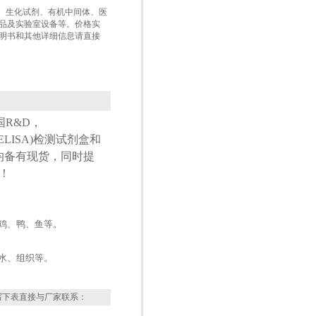
盒、生化试剂、有机中间体、医
品及实验室设备等。价格实
明书和其他详细信息请直接
国
R&D
，
ELISA
)检测试剂盒和
均备有现货，同时提
！
鸡、鸭、鱼等。
水、组织等。
写下表直接与厂家联系：