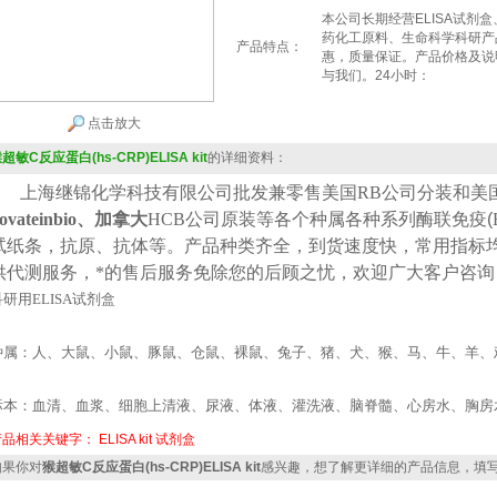
本公司长期经营ELISA试剂
药化工原料、生命科学科研产
产品特点：
惠，质量保证。产品价格及说
与我们。24小时：
点击放大
超敏C反应蛋白(hs-CRP)ELISA kit
的详细资料：
上海继锦化学科技有限公司批发兼零售美国
RB公司
分装
和美
ovateinbio、加拿大
HCB
公司原装等各个种属各种系列酶联免疫(
试纸条，抗原、抗体等。产品种类齐全，到货速度快，常用指标
供代测服务，*的售后服务免除您的后顾之忧，欢迎广大客户咨询
科研用
ELISA
试剂盒
种属：人、大鼠、小鼠、豚鼠、仓鼠、裸鼠、兔子、猪、犬、猴、马、牛、羊、
标本：血清、血浆、细胞上清液、尿液、体液、灌洗液、脑脊髓、心房水、胸房
产品相关关键字：
ELISA kit
试剂盒
果你对
猴超敏C反应蛋白(hs-CRP)ELISA kit
感兴趣，想了解更详细的产品信息，填