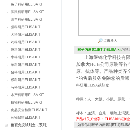
兔子科研用ELISA KIT
·
豚鼠科研用ELISA KIT
·
绵羊科研用ELISA KIT
·
猫科研用ELISA KIT
·
犬科研用ELISA KIT
·
点击放大
鸡科研用ELISA KIT
·
鸭科研用ELISA KIT
猴子内皮素1(ET-1)ELISA kit
的详
·
上海继锦化学科技有限
牛科研用ELISA KIT
·
加拿大
HCB
公司原装等各
羊科研用ELISA KIT
·
原、抗体等。产品种类齐
猪科研用ELISA KIT
·
*的售后服务免除您的后
猴科研用ELISA KIT
·
科研用
ELISA
试剂盒
马科研用ELISA KIT
·
水产科研用ELISA KIT
·
种属：人、大鼠、小鼠、豚鼠、
植物科研用ELISA KIT
·
食品安全检测ELISA KIT
·
标本：血清、血浆、细胞上清液
药物残留ELISA KIT
·
产品相关关键字：
ELISA kit
试剂盒
如果你对
猴子内皮素1(ET-1)ELISA 
酶联免疫试剂盒（系列）