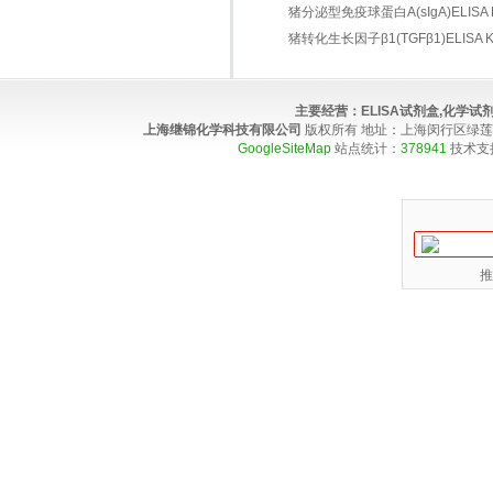
猪分泌型免疫球蛋白A(sIgA)ELISA K
猪转化生长因子β1(TGFβ1)ELISA Ki
主要经营：
ELISA试剂盒,化学
上海继锦化学科技有限公司
版权所有 地址：上海闵行区绿莲路100弄4
GoogleSiteMap
站点统计：
378941
技术支
推