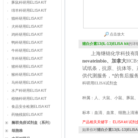
豚鼠科研用ELISA KIT
·
绵羊科研用ELISA KIT
·
猫科研用ELISA KIT
·
犬科研用ELISA KIT
·
点击放大
鸡科研用ELISA KIT
·
鸭科研用ELISA KIT
·
猪白介素13(IL-13)ELISA kit
的详
牛科研用ELISA KIT
·
上海继锦化学科技有限
羊科研用ELISA KIT
·
novateinbio、加拿大
HCB
猪科研用ELISA KIT
·
试纸条，抗原、抗体等。
猴科研用ELISA KIT
·
供代测服务，*的售后服
马科研用ELISA KIT
·
科研用
ELISA
试剂盒
水产科研用ELISA KIT
·
种属：人、大鼠、小鼠、豚鼠
植物科研用ELISA KIT
·
食品安全检测ELISA KIT
·
标本：血清、血浆、细胞上清
药物残留ELISA KIT
·
产品相关关键字：
ELISA kit
试剂
酶联免疫试剂盒（系列）
如果你对
猪白介素13(IL-13)ELISA 
细胞株