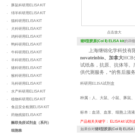
豚鼠科研用ELISA KIT
·
绵羊科研用ELISA KIT
·
猫科研用ELISA KIT
·
犬科研用ELISA KIT
·
点击放大
鸡科研用ELISA KIT
·
猪Ⅱ型胶原(Col Ⅱ) ELISA kit
的详细
鸭科研用ELISA KIT
·
上海继锦化学科技有限
牛科研用ELISA KIT
·
novateinbio、加拿大
HCB
羊科研用ELISA KIT
·
试纸条，抗原、抗体等。
猪科研用ELISA KIT
·
供代测服务，*的售后服
猴科研用ELISA KIT
·
科研用
ELISA
试剂盒
马科研用ELISA KIT
·
水产科研用ELISA KIT
·
种属：人、大鼠、小鼠、豚鼠
植物科研用ELISA KIT
·
食品安全检测ELISA KIT
·
标本：血清、血浆、细胞上清
药物残留ELISA KIT
·
产品相关关键字：
ELISA kit
试剂
酶联免疫试剂盒（系列）
如果你对
猪Ⅱ型胶原(Col Ⅱ) ELISA k
细胞株