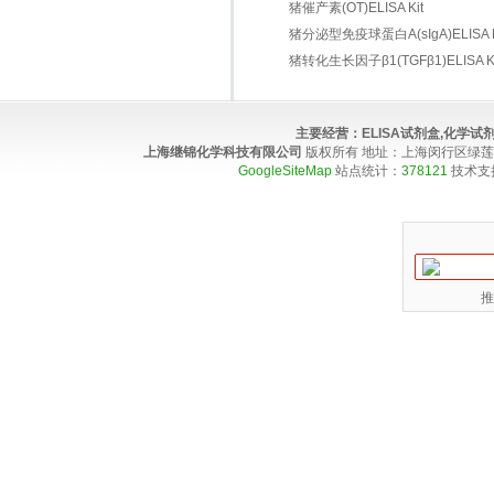
猪催产素(OT)ELISA Kit
猪分泌型免疫球蛋白A(sIgA)ELISA K
猪转化生长因子β1(TGFβ1)ELISA Ki
主要经营：
ELISA试剂盒,化学
上海继锦化学科技有限公司
版权所有 地址：上海闵行区绿莲路100弄4
GoogleSiteMap
站点统计：
378121
技术支
推