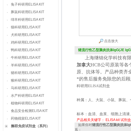
兔子科研用ELISA KIT
·
豚鼠科研用ELISA KIT
·
绵羊科研用ELISA KIT
·
猫科研用ELISA KIT
·
犬科研用ELISA KIT
·
点击放大
鸡科研用ELISA KIT
·
鸭科研用ELISA KIT
猪流行性乙型脑炎抗体IgG(JE IgG)EL
·
上海继锦化学科技有限
牛科研用ELISA KIT
·
加拿大
HCB
公司原装等各
羊科研用ELISA KIT
·
原、抗体等。产品种类齐
猪科研用ELISA KIT
·
*的售后服务免除您的后
猴科研用ELISA KIT
·
科研用
ELISA
试剂盒
马科研用ELISA KIT
·
水产科研用ELISA KIT
·
种属：人、大鼠、小鼠、豚鼠、
植物科研用ELISA KIT
·
食品安全检测ELISA KIT
·
标本：血清、血浆、细胞上清液
药物残留ELISA KIT
·
产品相关关键字：
ELISA kit
试剂盒
如果你对
猪流行性乙型脑炎抗体IgG(JE
酶联免疫试剂盒（系列）
系：