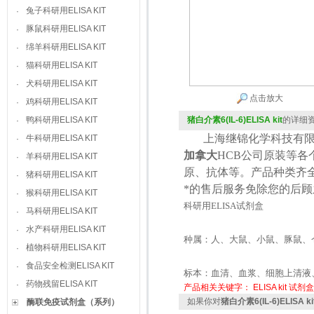
兔子科研用ELISA KIT
·
豚鼠科研用ELISA KIT
·
绵羊科研用ELISA KIT
·
猫科研用ELISA KIT
·
犬科研用ELISA KIT
·
点击放大
鸡科研用ELISA KIT
·
鸭科研用ELISA KIT
猪白介素6(IL-6)ELISA kit
的详细
·
上海继锦化学科技有限
牛科研用ELISA KIT
·
加拿大
HCB
公司原装等各
羊科研用ELISA KIT
·
原、抗体等。产品种类齐
猪科研用ELISA KIT
·
*的售后服务免除您的后
猴科研用ELISA KIT
·
科研用
ELISA
试剂盒
马科研用ELISA KIT
·
水产科研用ELISA KIT
·
种属：人、大鼠、小鼠、豚鼠、
植物科研用ELISA KIT
·
食品安全检测ELISA KIT
·
标本：血清、血浆、细胞上清液
药物残留ELISA KIT
·
产品相关关键字：
ELISA kit
试剂盒
如果你对
猪白介素6(IL-6)ELISA ki
酶联免疫试剂盒（系列）