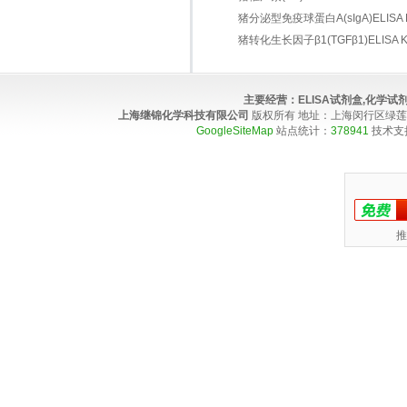
猪分泌型免疫球蛋白A(sIgA)ELISA K
猪转化生长因子β1(TGFβ1)ELISA Ki
主要经营：
ELISA试剂盒,化学
上海继锦化学科技有限公司
版权所有 地址：上海闵行区绿莲路100弄4
GoogleSiteMap
站点统计：
378941
技术支
推