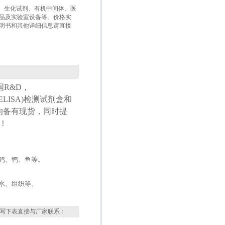
盒、生化试剂、有机中间体、医
品及实验室设备等。价格实
明书和其他详细信息请直接
国
R&D
，
ELISA
)检测试剂盒和
均备有现货，同时提
！
鸡、鸭、鱼等。
水、组织等。
写下表直接与厂家联系：