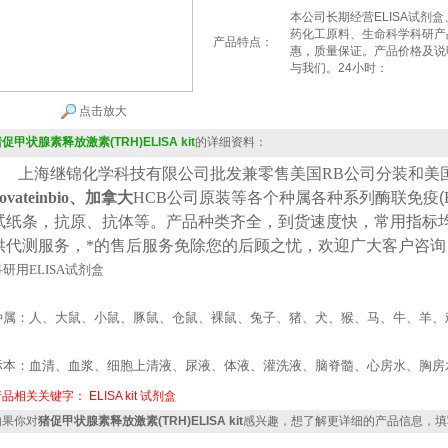
本公司长期经营ELISA试剂
药化工原料、生命科学科研产
产品特点：
惠，质量保证。产品价格及说
与我们。24小时：
点击放大
促甲状腺素释放激素(TRH)ELISA kit
的详细资料：
上海继锦化学科技有限公司批发兼零售美国
RB公司
分装
和美
ovateinbio、加拿大
HCB
公司原装等各个种属各种系列酶联免疫(
试纸条，抗原、抗体等。产品种类齐全，到货速度快，常用指标
供代测服务，*的售后服务免除您的后顾之忧，欢迎广大客户咨询
科研用
ELISA
试剂盒
种属：人、大鼠、小鼠、豚鼠、仓鼠、裸鼠、兔子、猪、犬、猴、马、牛、羊、
标本：血清、血浆、细胞上清液、尿液、体液、灌洗液、脑脊髓、心房水、胸房
产品相关关键字：
ELISA kit
试剂盒
果你对
猪促甲状腺素释放激素(TRH)ELISA kit
感兴趣，想了解更详细的产品信息，填