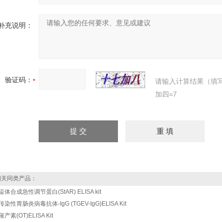
补充说明：
验证码：
请输入计算结果（填
加四=7
关同类产品：
甾体合成急性调节蛋白(StAR) ELISA kit
染性胃肠炎病毒抗体-IgG (TGEV-IgG)ELISA Kit
产素(OT)ELISA Kit