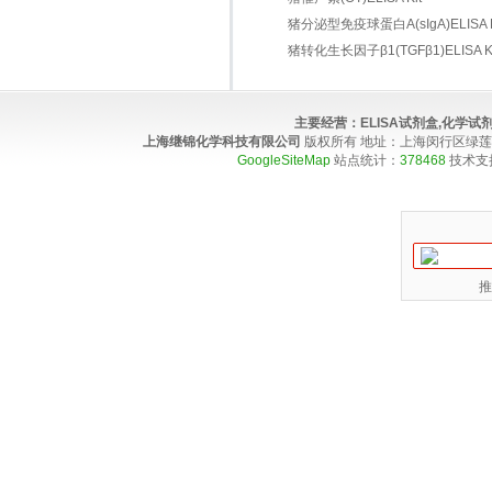
猪分泌型免疫球蛋白A(sIgA)ELISA K
猪转化生长因子β1(TGFβ1)ELISA Ki
主要经营：
ELISA试剂盒,化学
上海继锦化学科技有限公司
版权所有 地址：上海闵行区绿莲路100弄4
GoogleSiteMap
站点统计：
378468
技术支
推