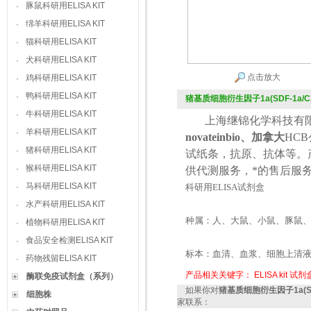
豚鼠科研用ELISA KIT
·
绵羊科研用ELISA KIT
·
猫科研用ELISA KIT
·
犬科研用ELISA KIT
·
点击放大
鸡科研用ELISA KIT
·
鸭科研用ELISA KIT
·
猪基质细胞衍生因子1a(SDF-1a/CXC
牛科研用ELISA KIT
·
上海继锦化学科技有限
羊科研用ELISA KIT
·
novateinbio、加拿大
HCB
猪科研用ELISA KIT
·
试纸条，抗原、抗体等。
猴科研用ELISA KIT
·
供代测服务，*的售后服
马科研用ELISA KIT
·
科研用
ELISA
试剂盒
水产科研用ELISA KIT
·
种属：人、大鼠、小鼠、豚鼠
植物科研用ELISA KIT
·
食品安全检测ELISA KIT
·
标本：血清、血浆、细胞上清
药物残留ELISA KIT
·
产品相关关键字：
ELISA kit
试剂
酶联免疫试剂盒（系列）
如果你对
猪基质细胞衍生因子1a(SDF-
细胞株
家联系：