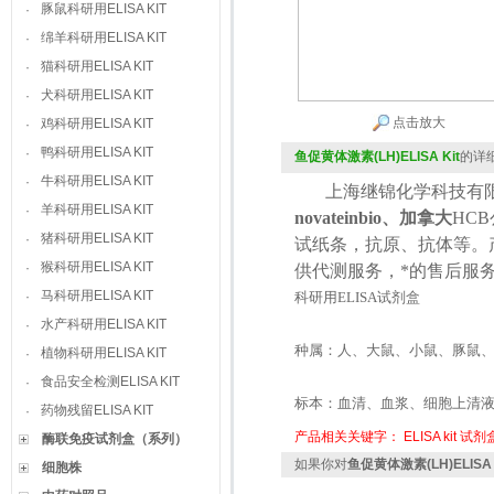
豚鼠科研用ELISA KIT
·
绵羊科研用ELISA KIT
·
猫科研用ELISA KIT
·
犬科研用ELISA KIT
·
点击放大
鸡科研用ELISA KIT
·
鸭科研用ELISA KIT
·
鱼促黄体激素(LH)ELISA Kit
的详
牛科研用ELISA KIT
·
上海继锦化学科技有限
羊科研用ELISA KIT
·
novateinbio、加拿大
HCB
猪科研用ELISA KIT
·
试纸条，抗原、抗体等。
猴科研用ELISA KIT
·
供代测服务，*的售后服
马科研用ELISA KIT
·
科研用
ELISA
试剂盒
水产科研用ELISA KIT
·
种属：人、大鼠、小鼠、豚鼠
植物科研用ELISA KIT
·
食品安全检测ELISA KIT
·
标本：血清、血浆、细胞上清
药物残留ELISA KIT
·
产品相关关键字：
ELISA kit
试剂
酶联免疫试剂盒（系列）
如果你对
鱼促黄体激素(LH)ELISA 
细胞株