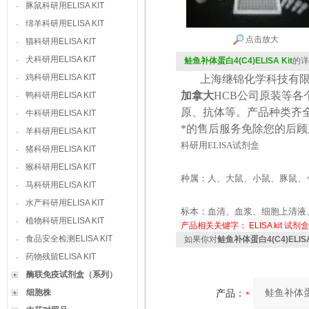
豚鼠科研用ELISA KIT
·
绵羊科研用ELISA KIT
·
点击放大
猫科研用ELISA KIT
·
犬科研用ELISA KIT
·
鲑鱼补体蛋白4(C4)ELISA Kit
的详
鸡科研用ELISA KIT
·
上海继锦化学科技有限
加拿大
HCB
公司原装等各
鸭科研用ELISA KIT
·
原、抗体等。产品种类齐
牛科研用ELISA KIT
·
*的售后服务免除您的后
羊科研用ELISA KIT
·
科研用
ELISA
试剂盒
猪科研用ELISA KIT
·
猴科研用ELISA KIT
·
种属：人、大鼠、小鼠、豚鼠、
马科研用ELISA KIT
·
水产科研用ELISA KIT
·
标本：血清、血浆、细胞上清液
植物科研用ELISA KIT
·
产品相关关键字：
ELISA kit
试剂盒
食品安全检测ELISA KIT
·
如果你对
鲑鱼补体蛋白4(C4)ELISA
药物残留ELISA KIT
·
酶联免疫试剂盒（系列）
细胞株
产品：