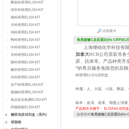
豚鼠科研用ELISA KIT
·
绵羊科研用ELISA KIT
·
猫科研用ELISA KIT
·
犬科研用ELISA KIT
·
点击放大
鸡科研用ELISA KIT
·
鸭科研用ELISA KIT
鱼类超敏C反应蛋白(hs-CRP)ELISA
·
上海继锦化学科技有限
牛科研用ELISA KIT
·
加拿大
HCB
公司原装等各
羊科研用ELISA KIT
·
原、抗体等。产品种类齐
猪科研用ELISA KIT
·
*的售后服务免除您的后
猴科研用ELISA KIT
·
科研用
ELISA
试剂盒
马科研用ELISA KIT
·
水产科研用ELISA KIT
·
种属：人、大鼠、小鼠、豚鼠、
植物科研用ELISA KIT
·
食品安全检测ELISA KIT
·
标本：血清、血浆、细胞上清液
药物残留ELISA KIT
·
产品相关关键字：
ELISA kit
试剂盒
如果你对
鱼类超敏C反应蛋白(hs-CRP
酶联免疫试剂盒（系列）
细胞株