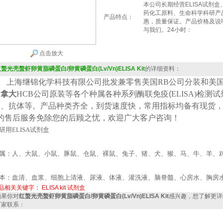
本公司长期经营ELISA试剂
药化工原料、生命科学科研产
产品特点：
惠，质量保证。产品价格及说
与我们。24小时：
点击放大
螯光壳螯虾卵黄脂磷蛋白/卵黄磷蛋白(Lv/Vn)ELISA Kit
的详细资料：
上海继锦化学科技有限公司批发兼零售美国
RB公司
分装
和美
加拿大
HCB
公司原装等各个种属各种系列酶联免疫(
ELISA
)检测
原、抗体等。产品种类齐全，到货速度快，常用指标均备有现货
*的售后服务免除您的后顾之忧，欢迎广大客户咨询！
研用
ELISA
试剂盒
属：人、大鼠、小鼠、豚鼠、仓鼠、裸鼠、兔子、猪、犬、猴、马、牛、羊、
本：血清、血浆、细胞上清液、尿液、体液、灌洗液、脑脊髓、心房水、胸房
品相关关键字：
ELISA kit
试剂盒
果你对
红螯光壳螯虾卵黄脂磷蛋白/卵黄磷蛋白(Lv/Vn)ELISA Kit
感兴趣，想了解更详
厂家联系：