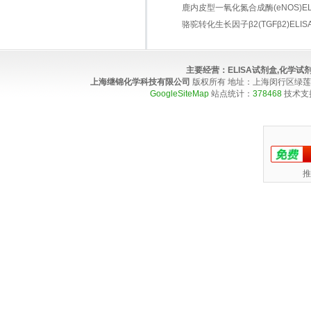
鹿内皮型一氧化氮合成酶(eNOS)ELIS
骆驼转化生长因子β2(TGFβ2)ELISA 
主要经营：
ELISA试剂盒,化学
上海继锦化学科技有限公司
版权所有 地址：上海闵行区绿莲路100弄4
GoogleSiteMap
站点统计：
378468
技术支
推