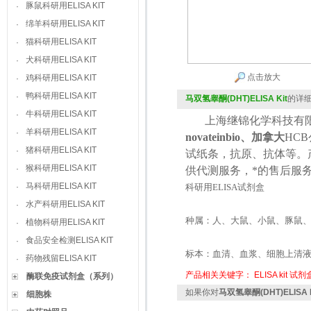
豚鼠科研用ELISA KIT
·
绵羊科研用ELISA KIT
·
猫科研用ELISA KIT
·
犬科研用ELISA KIT
·
点击放大
鸡科研用ELISA KIT
·
鸭科研用ELISA KIT
·
马双氢睾酮(DHT)ELISA Kit
的详
牛科研用ELISA KIT
·
上海继锦化学科技有限
羊科研用ELISA KIT
·
novateinbio、加拿大
HCB
猪科研用ELISA KIT
·
试纸条，抗原、抗体等。
猴科研用ELISA KIT
·
供代测服务，*的售后服
马科研用ELISA KIT
·
科研用
ELISA
试剂盒
水产科研用ELISA KIT
·
种属：人、大鼠、小鼠、豚鼠
植物科研用ELISA KIT
·
食品安全检测ELISA KIT
·
标本：血清、血浆、细胞上清
药物残留ELISA KIT
·
产品相关关键字：
ELISA kit
试剂
酶联免疫试剂盒（系列）
如果你对
马双氢睾酮(DHT)ELISA K
细胞株