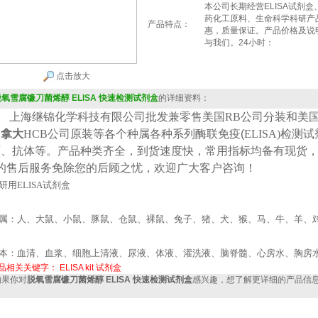
本公司长期经营ELISA试剂
药化工原料、生命科学科研产
产品特点：
惠，质量保证。产品价格及说
与我们。24小时：
点击放大
脱氧雪腐镰刀菌烯醇 ELISA 快速检测试剂盒
的详细资料：
上海继锦化学科技有限公司批发兼零售美国
RB公司
分装
和美
加拿大
HCB
公司原装等各个种属各种系列酶联免疫(
ELISA
)检测
原、抗体等。产品种类齐全，到货速度快，常用指标均备有现货
*的售后服务免除您的后顾之忧，欢迎广大客户咨询！
研用
ELISA
试剂盒
属：人、大鼠、小鼠、豚鼠、仓鼠、裸鼠、兔子、猪、犬、猴、马、牛、羊、
本：血清、血浆、细胞上清液、尿液、体液、灌洗液、脑脊髓、心房水、胸房
品相关关键字：
ELISA kit
试剂盒
果你对
脱氧雪腐镰刀菌烯醇 ELISA 快速检测试剂盒
感兴趣，想了解更详细的产品信
：