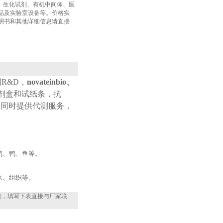
盒、生化试剂、有机中间体、医
品及实验室设备等。价格实
明书和其他详细信息请直接
国
R&D
，
novateinbio、
试剂盒和试纸条，抗
，同时提供代测服务，
鸡、鸭、鱼等。
水、组织等。
息，填写下表直接与厂家联