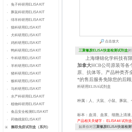
兔子科研用ELISA KIT
·
豚鼠科研用ELISA KIT
·
绵羊科研用ELISA KIT
·
猫科研用ELISA KIT
·
犬科研用ELISA KIT
·
点击放大
鸡科研用ELISA KIT
·
鸭科研用ELISA KIT
三聚氰胺ELISA快速检测试剂盒
的
·
上海继锦化学科技有限
牛科研用ELISA KIT
·
加拿大
HCB
公司原装等各
羊科研用ELISA KIT
·
原、抗体等。产品种类齐
猪科研用ELISA KIT
·
*的售后服务免除您的后
猴科研用ELISA KIT
·
科研用
ELISA
试剂盒
马科研用ELISA KIT
·
水产科研用ELISA KIT
·
种属：人、大鼠、小鼠、豚鼠、
植物科研用ELISA KIT
·
食品安全检测ELISA KIT
·
标本：血清、血浆、细胞上清液
药物残留ELISA KIT
·
产品相关关键字：
ELISA kit
试剂盒
如果你对
三聚氰胺ELISA快速检
酶联免疫试剂盒（系列）