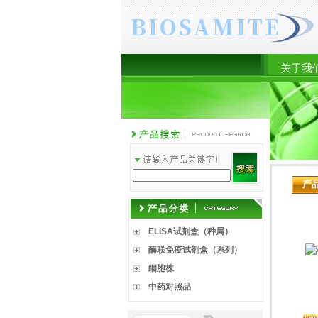
关于我
产
ELISA试剂盒（种属）
酶联免疫试剂盒（系列）
细胞株
中药对照品