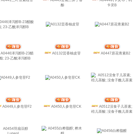
A0441三叶豆紫檀苷
A0443去氢二异丁香
A0444利卡灵-B；利
酚
卡灵B
A0446泽泻醇B-23醋
A0132芸香柚皮苷
A0447原花青素B2
酯; 23-乙酰泽泻醇B
A0449人参皂苷F2
A0450人参皂苷CK
A0512没食子儿茶素;
棓儿茶酸; 没食子酰儿茶素