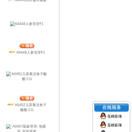
A0445肉豆蔻木脂素
A0448人参皂苷F1
A0452儿茶素没食子
酸酯 CG