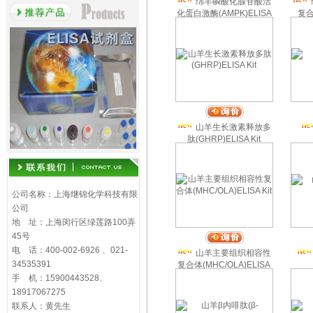
绵羊磷酸化腺苷酸活
化蛋白激酶(AMPK)ELISA
复合体
kit
山羊生长激素释放多
肽(GHRP)ELISA Kit
公司名称：上海继锦化学科技有限
公司
地 址：上海闵行区绿莲路100弄
45号
电 话：400-002-6926 、021-
山羊主要组织相容性
34535391
复合体(MHC/OLA)ELISA
Kit
手 机：15900443528、
18917067275
联系人：黄先生