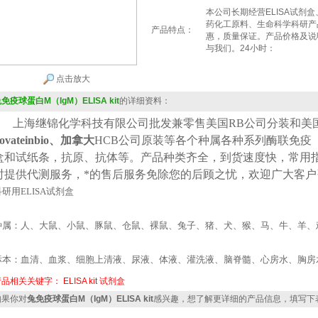
本公司长期经营ELISA试剂
药化工原料、生命科学科研产
产品特点：
惠，质量保证。产品价格及说
与我们。24小时：
点击放大
免疫球蛋白M（IgM）ELISA kit
的详细资料：
上海继锦化学科技有限公司批发兼零售美国
RB公司
分装
和美
ovateinbio、加拿大
HCB
公司原装等各个种属各种系列酶联免疫
盒和试纸条，抗原、抗体等。产品种类齐全，到货速度快，常用
时提供代测服务，*的售后服务免除您的后顾之忧，欢迎广大客户
科研用
ELISA
试剂盒
种属：人、大鼠、小鼠、豚鼠、仓鼠、裸鼠、兔子、猪、犬、猴、马、牛、羊、
标本：血清、血浆、细胞上清液、尿液、体液、灌洗液、脑脊髓、心房水、胸房
产品相关关键字：
ELISA kit
试剂盒
果你对
兔免疫球蛋白M（IgM）ELISA kit
感兴趣，想了解更详细的产品信息，填写下