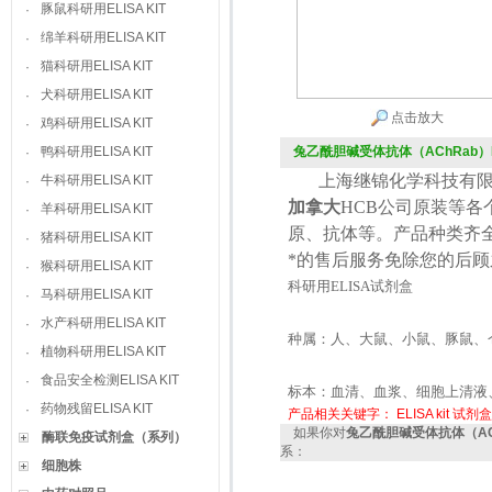
豚鼠科研用ELISA KIT
·
绵羊科研用ELISA KIT
·
猫科研用ELISA KIT
·
犬科研用ELISA KIT
·
点击放大
鸡科研用ELISA KIT
·
鸭科研用ELISA KIT
兔乙酰胆碱受体抗体（AChRab）ELI
·
上海继锦化学科技有限
牛科研用ELISA KIT
·
加拿大
HCB
公司原装等各
羊科研用ELISA KIT
·
原、抗体等。产品种类齐
猪科研用ELISA KIT
·
*的售后服务免除您的后
猴科研用ELISA KIT
·
科研用
ELISA
试剂盒
马科研用ELISA KIT
·
水产科研用ELISA KIT
·
种属：人、大鼠、小鼠、豚鼠、
植物科研用ELISA KIT
·
食品安全检测ELISA KIT
·
标本：血清、血浆、细胞上清液
药物残留ELISA KIT
·
产品相关关键字：
ELISA kit
试剂盒
如果你对
兔乙酰胆碱受体抗体（AChR
酶联免疫试剂盒（系列）
系：
细胞株