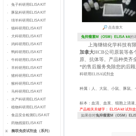
兔子科研用ELISA KIT
·
豚鼠科研用ELISA KIT
·
绵羊科研用ELISA KIT
·
点击放大
猫科研用ELISA KIT
·
犬科研用ELISA KIT
·
兔抑瘤素M（OSM）ELISA kit
的
鸡科研用ELISA KIT
·
上海继锦化学科技有限
加拿大
HCB
公司原装等各
鸭科研用ELISA KIT
·
原、抗体等。产品种类齐
牛科研用ELISA KIT
·
*的售后服务免除您的后
羊科研用ELISA KIT
·
科研用
ELISA
试剂盒
猪科研用ELISA KIT
·
猴科研用ELISA KIT
·
种属：人、大鼠、小鼠、豚鼠、
马科研用ELISA KIT
·
水产科研用ELISA KIT
·
标本：血清、血浆、细胞上清液
植物科研用ELISA KIT
·
产品相关关键字：
ELISA kit
试剂盒
食品安全检测ELISA KIT
·
如果你对
兔抑瘤素M（OSM）ELISA
药物残留ELISA KIT
·
酶联免疫试剂盒（系列）