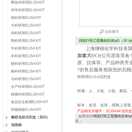
豚鼠科研用ELISA KIT
·
绵羊科研用ELISA KIT
·
猫科研用ELISA KIT
·
犬科研用ELISA KIT
·
点击放大
鸡科研用ELISA KIT
·
鸭科研用ELISA KIT
鸡流行性乙型脑炎抗体IgG（JE IgG）
·
上海继锦化学科技有限
牛科研用ELISA KIT
·
加拿大
HCB
公司原装等各
羊科研用ELISA KIT
·
原、抗体等。产品种类齐
猪科研用ELISA KIT
·
*的售后服务免除您的后
猴科研用ELISA KIT
·
科研用
ELISA
试剂盒
马科研用ELISA KIT
·
水产科研用ELISA KIT
·
种属：人、大鼠、小鼠、豚鼠、
植物科研用ELISA KIT
·
食品安全检测ELISA KIT
·
标本：血清、血浆、细胞上清液
药物残留ELISA KIT
·
产品相关关键字：
ELISA kit
试剂盒
如果你对
鸡流行性乙型脑炎抗体IgG（J
酶联免疫试剂盒（系列）
系：
细胞株