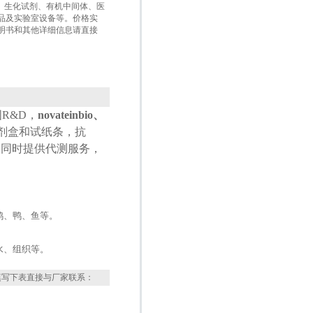
盒、生化试剂、有机中间体、医
品及实验室设备等。价格实
明书和其他详细信息请直接
国
R&D
，
novateinbio、
试剂盒和试纸条，抗
，同时提供代测服务，
鸡、鸭、鱼等。
水、组织等。
填写下表直接与厂家联系：