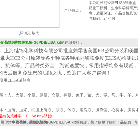
本公司长期经营ELISA试剂
药化工原料、生命科学科研产
产品特点：
惠，质量保证。产品价格及说
与我们。24小时：
点击放大
葡萄糖6磷酸脱氢酶(G6PD)ELISA kit
的详细资料：
上海继锦化学科技有限公司批发兼零售美国
RB公司
分装
和美
加拿大
HCB
公司原装等各个种属各种系列酶联免疫(
ELISA
)检测
原、抗体等。产品种类齐全，到货速度快，常用指标均备有现货
*的售后服务免除您的后顾之忧，欢迎广大客户咨询！
研用
ELISA
试剂盒
属：人、大鼠、小鼠、豚鼠、仓鼠、裸鼠、兔子、猪、犬、猴、马、牛、羊、
本：血清、血浆、细胞上清液、尿液、体液、灌洗液、脑脊髓、心房水、胸房
品相关关键字：
ELISA kit
试剂盒
果你对
牛葡萄糖6磷酸脱氢酶(G6PD)ELISA kit
感兴趣，想了解更详细的产品信息，